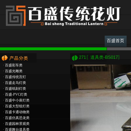
百盛首页
271〖道具类-BS017〗
·
百盛彩车类
·
百盛光雕类
·
百盛传统宫灯
·
百盛走马灯类
·
百盛纸刻灯类
·
百盛-PVC灯类
·
百盛中小座灯类
·
百盛大型组灯类
·
百盛卡通动物类
·
百盛仿真恐龙类
·
百盛园林景观类
·
百盛舞台道具类