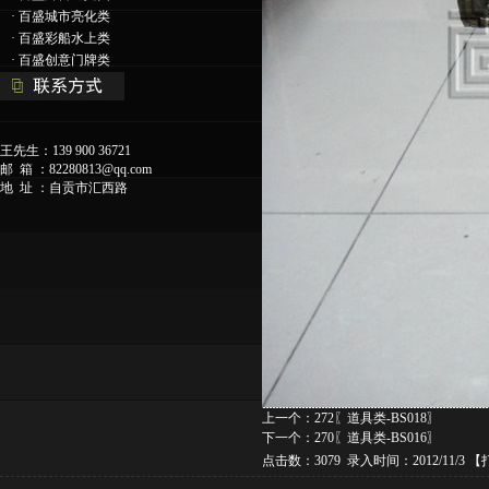
·
百盛城市亮化类
·
百盛彩船水上类
·
百盛创意门牌类
王先生：139 900 36721
邮 箱 ：
82280813@qq.com
地 址 ：自贡市汇西路
上一个：
272〖道具类-BS018〗
下一个：
270〖道具类-BS016〗
点击数：3079 录入时间：2012/11/3 【