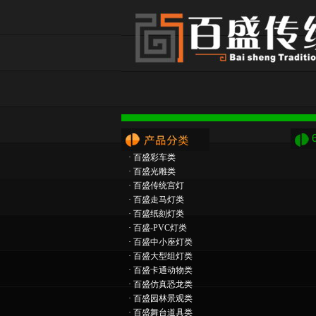
·
百盛彩车类
·
百盛光雕类
·
百盛传统宫灯
·
百盛走马灯类
·
百盛纸刻灯类
·
百盛-PVC灯类
·
百盛中小座灯类
·
百盛大型组灯类
·
百盛卡通动物类
·
百盛仿真恐龙类
·
百盛园林景观类
·
百盛舞台道具类