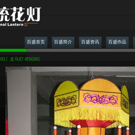
百盛首页
百盛简介
百盛资讯
百盛作品
691〖走马灯-BS026〗