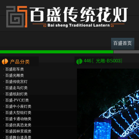
百盛首页
446〖光雕-BS003〗
·
百盛彩车类
·
百盛光雕类
·
百盛传统宫灯
·
百盛走马灯类
·
百盛纸刻灯类
·
百盛-PVC灯类
·
百盛中小座灯类
·
百盛大型组灯类
·
百盛卡通动物类
·
百盛仿真恐龙类
·
百盛园林景观类
·
百盛舞台道具类