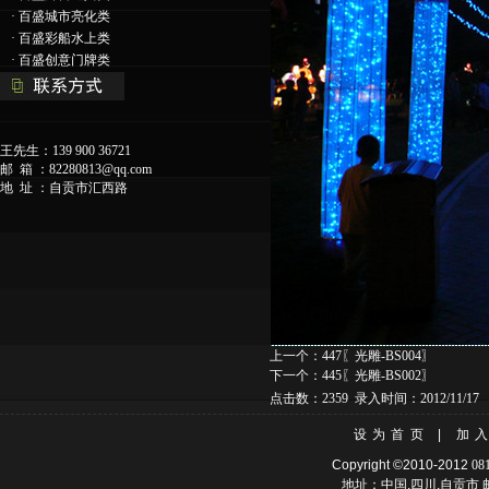
·
百盛城市亮化类
·
百盛彩船水上类
·
百盛创意门牌类
王先生：139 900 36721
邮 箱 ：
82280813@qq.com
地 址 ：自贡市汇西路
上一个：
447〖光雕-BS004〗
下一个：
445〖光雕-BS002〗
点击数：2359 录入时间：2012/11/17 
设为首页
|
加
Copyright ©2010-2012
08
地址：中国.四川.自贡市 邮