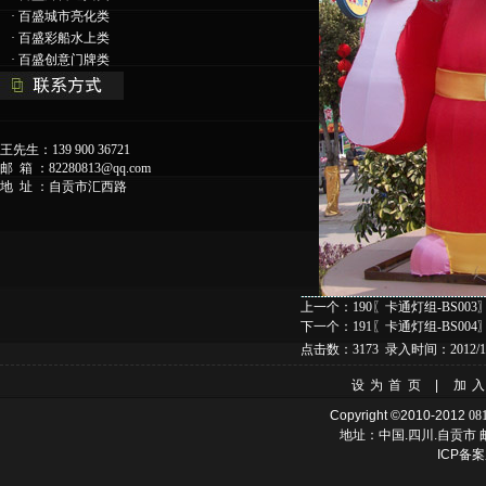
·
百盛城市亮化类
·
百盛彩船水上类
·
百盛创意门牌类
王先生：139 900 36721
邮 箱 ：
82280813@qq.com
地 址 ：自贡市汇西路
上一个：
190〖卡通灯组-BS003
下一个：
191〖卡通灯组-BS004
点击数：3173 录入时间：2012/11
设为首页
|
加
Copyright ©2010-2012
08
地址：中国.四川.自贡市 邮
ICP备案