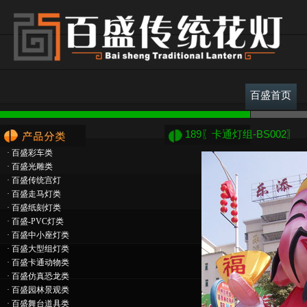
百盛首页
189〖卡通灯组-BS002〗
·
百盛彩车类
·
百盛光雕类
·
百盛传统宫灯
·
百盛走马灯类
·
百盛纸刻灯类
·
百盛-PVC灯类
·
百盛中小座灯类
·
百盛大型组灯类
·
百盛卡通动物类
·
百盛仿真恐龙类
·
百盛园林景观类
·
百盛舞台道具类