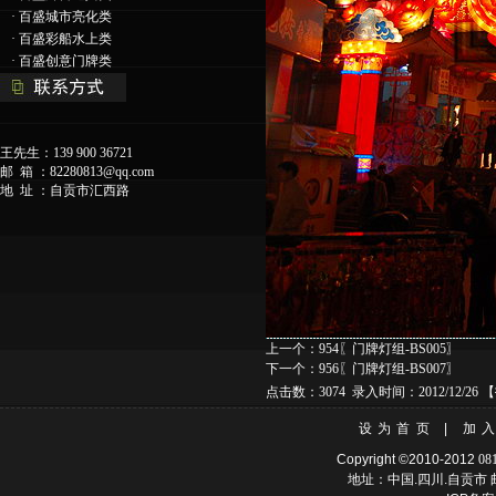
·
百盛城市亮化类
·
百盛彩船水上类
·
百盛创意门牌类
王先生：139 900 36721
邮 箱 ：
82280813@qq.com
地 址 ：自贡市汇西路
上一个：
954〖门牌灯组-BS005〗
下一个：
956〖门牌灯组-BS007〗
点击数：3074 录入时间：2012/12/26 【
设为首页
|
加
Copyright ©2010-2012
08
地址：中国.四川.自贡市 邮