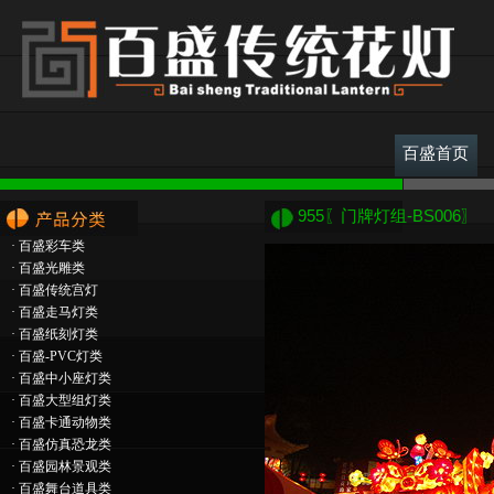
百盛首页
955〖门牌灯组-BS006〗
·
百盛彩车类
·
百盛光雕类
·
百盛传统宫灯
·
百盛走马灯类
·
百盛纸刻灯类
·
百盛-PVC灯类
·
百盛中小座灯类
·
百盛大型组灯类
·
百盛卡通动物类
·
百盛仿真恐龙类
·
百盛园林景观类
·
百盛舞台道具类