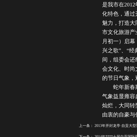
是我市在20
化特色，通过
魅力，打造大
市文化旅游产
月初一）启幕
兴之歌”、“经
间，组委会还
会文化、时尚
的节日气象，观
蛇年新春期
气象益显雍容
灿烂，大同转
由衷的自豪与
上一条：
2013年开封龙亭·自贡大
下一条：
2014年****十届自贡