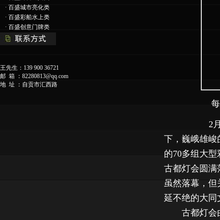
·
百盛城市亮化类
·
百盛彩船水上类
·
百盛创意门牌类
王先生：139 900 36721
邮 箱 ：
82280813@qq.com
地 址 ：自贡市汇西路
每天日幕时
2月25日
下，巍峨雄峻
的70多组大型
古都灯会圆满
虽然落幕，但
延不绝的大同
古都灯会由市