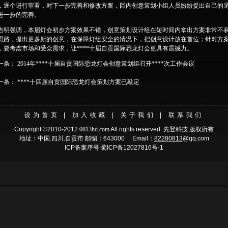
，逐个进行审看，对下一步完善和修改方案，园内创意策划小组人员纷纷提出自己的
进一步的完善。
吉明强调，本届灯会初步方案效果不错，创意策划设计组在短时间内拿出方案非常不
思路，提出更多新的创意，在保障灯组安全的情况下，把创意设计放在首位；针对方案，
，要考虑市场和受众需求，让****十届自贡国际恐龙灯会更具有震撼力。
一条：
2014年****十届自贡国际恐龙灯会创意策划组召开****次工作会议
一条：
****十四届自贡国际恐龙灯会策划方案已敲定
设为首页
|
加入收藏
|
关于我们
|
联系我们
Copyright ©2010-2012
0813hd.com
All rights reserved.
先登科技
版权所有
地址：中国.四川.自贡市 邮编：643000 Email：
82280813
@qq.com
ICP备案序号:
蜀ICP备12027816号-1