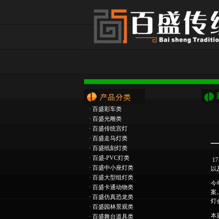
·
百盛彩车类
·
百盛光雕类
·
百盛传统宫灯
·
百盛走马灯类
·
百盛纸刻灯类
·
百盛-PVC灯类
1
·
百盛中小座灯类
以
·
百盛大型组灯类
今
·
百盛卡通动物类
案
·
百盛仿真恐龙类
灯
·
百盛园林景观类
本
·
百盛舞台道具类