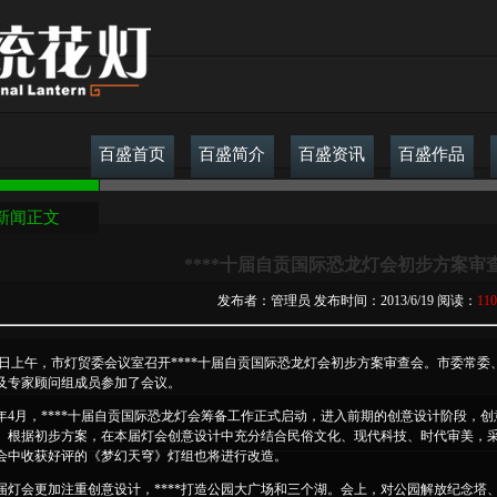
百盛首页
百盛简介
百盛资讯
百盛作品
新闻正文
****十届自贡国际恐龙灯会初步方案审
发布者：管理员 发布时间：2013/6/19 阅读：
110
7日上午，市灯贸委会议室召开****十届自贡国际恐龙灯会初步方案审查会。市委常
及专家顾问组成员参加了会议。
年4月，****十届自贡国际恐龙灯会筹备工作正式启动，进入前期的创意设计阶段，创
。根据初步方案，在本届灯会创意设计中充分结合民俗文化、现代科技、时代审美，
会中收获好评的《梦幻天穹》灯组也将进行改造。
届灯会更加注重创意设计，****打造公园大广场和三个湖。会上，对公园解放纪念塔