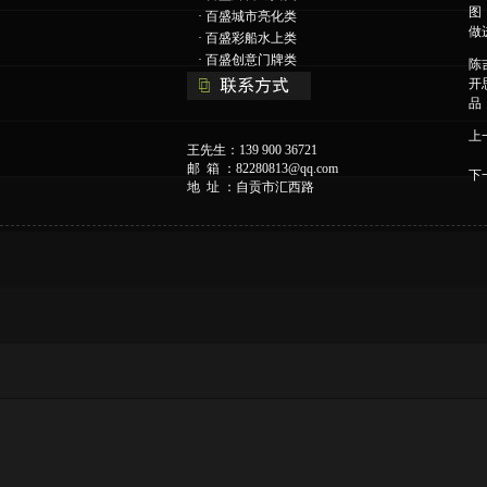
图
·
百盛城市亮化类
做
·
百盛彩船水上类
·
百盛创意门牌类
陈
开
品
上
王先生：139 900 36721
邮 箱 ：
82280813@qq.com
下
地 址 ：自贡市汇西路